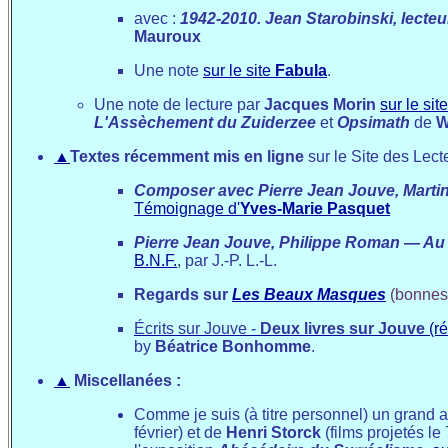
avec :
1942-2010. Jean Starobinski, lecte
Mauroux
Une note
sur le site
Fabula
.
Une note de lecture par
Jacques Morin
sur le sit
L'Assèchement du Zuiderzee
et
Opsimath
de
W
▲
Textes récemment mis en ligne
sur le Site des Lect
Composer avec Pierre Jean Jouve
, Mart
Témoignage d'
Yves-Marie Pasquet
Pierre Jean Jouve, Philippe Roman — Au m
B.N.F.
, par J.-P. L.-L.
Regards sur
Les Beaux Masques
(bonnes 
Écrits sur Jouve -
Deux livres sur Jouve
(r
by
Béatrice Bonhomme
.
▲
Miscellanées :
Comme je suis (à titre personnel) un grand 
février) et de
Henri Storck
(films projetés le 