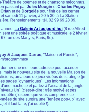
tion-Théâtre de poèmes et de chansons méconnus,
 en passant par
Jules Mougin
et
Charles Peguy
,
 Orlan
et de
Dorgelès
pour finir de les cerner
et samedi 11 janvier, à 20 h 30, à La Station-
zière. Renseignements, tél. 02 99 69 28 09.
e année.
La
Galerie Art aujourd'hui
(8 rue Alfred
isent une soirée poétique et musicale le 2 février
, 67 rue des Martyrs, Paris, 9e).
guy & Jacques Darras
, "Maison et Poésie",
com/programmes/
s donner une meilleure adresse pour accéder
ée, mais le nouveau site de la nouvelle Maison de
aticiens, amateurs de jeux vidéos de stratégie (je
e des pages "dynamiques". Les informations
s d'une machette et partez à l'assaut de la jungle
iveau Un" (c'est-à-dire : très motivé et très
nne requête (j'espère que vous comprenez ce
données du site surgira une "fenêtre pop-up" avec
 il faut faire, j'ai oublié !).