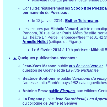
Nouvelle note (18 janvier) : cette fenêtre p
Consultez régulièrement les
Scoop It
de
Poezib
permanente
de
Poezibao
:
le 13 janvier 2014 :
Esther Tellermann
.
Les lectures par
Michèle Venard
, artiste dramat
Pandora, 30 rue Keller, Paris, Métro Bastille, sorti
au Théâtre En Perce : enperce@free.fr et 01 42 3
Armelle Héliot
(critique du Figaro).
Le
6 février 2014
à 19 h précises :
Mikhaïl 
▲
Quelques publications récentes
:
Jean-Yves Masson
publie
aux éditions Verdier
:
question de Goethe et de
La Flûte enchantée
...
Béatrice Bonhomme
publie
Variations du visag
l'adresse : http://larrièrepays.fr/82-catalogue/f
Antoine Emaz
publie
Flaques
, aux éditions Centr
La Dogana
publie
Jean Starobinski, Les Appr
du colloque de Berne et Genève