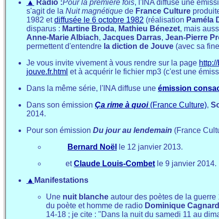
▲
Radio :
Pour la première fois
, l'INA diffuse une émis
s'agit de la
Nuit magnétique
de
France Culture
produit
1982 et
diffusée le 6 octobre 1982
(réalisation
Paméla 
disparus :
Martine Broda
,
Mathieu Bénezet
, mais auss
Anne-Marie Albiach
,
Jacques Darras
,
Jean-Pierre P
permettent d'entendre
la diction de Jouve
(avec sa fine
Je vous invite vivement à vous rendre sur la page
http:
jouve.fr.html
et à acquérir le fichier mp3 (c'est une émi
Dans la même série, l'INA diffuse une
émission consac
Dans son émission
Ça rime à quoi
(France Culture)
,
S
2014.
Pour son émission
Du jour au lendemain
(France Cult
Bernard Noël
le 12 janvier 2013.
et
Claude Louis-Combet
le 9 janvier 2014.
▲
Manifestations
Une
nuit blanche
autour des poètes de la guerre 
du poète et homme de radio
Dominique Cagnar
14-18 ; je cite : "Dans la nuit du samedi 11 au di