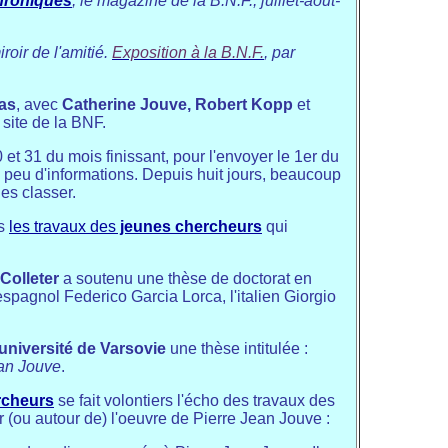
roniques
, le magazine de la B.N.F., juillet-août-
roir de l'amitié
.
Exposition à la B.N.F.
, par
as
, avec
Catherine Jouve, Robert Kopp
et
 site de la BNF.
et 31 du mois finissant, pour l'envoyer le 1er du
op peu d'informations. Depuis huit jours, beaucoup
es classer.
ns
les travaux des
jeunes chercheurs
qui
Colleter
a soutenu une thèse de doctorat en
'espagnol Federico Garcia Lorca, l'italien Giorgio
'université de Varsovie
une thèse intitulée :
ean Jouve
.
rcheurs
se fait volontiers l'écho des travaux des
ur (ou autour de) l'oeuvre de Pierre Jean Jouve :