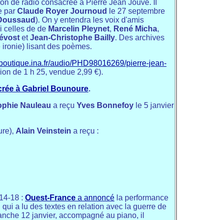
sion de radio consacrée à Pierre Jean Jouve. Il
e par
Claude Royer Journoud
le 27 septembre
Doussaud
). On y entendra les voix d'amis
i celles de de
Marcelin Pleynet
,
René Micha
,
révost
et
Jean-Christophe Bailly
. Des archives
 ironie) lisant des poèmes.
//boutique.ina.fr/audio/PHD98016269/pierre-jean-
ssion de 1 h 25, vendue 2,99 €).
rée à Gabriel Bounoure
.
ophie Nauleau
a reçu
Yves Bonnefoy
le 5 janvier
ure),
Alain Veinstein
a reçu :
14-18 :
Ouest-France
a annoncé
la performance
d
qui a lu des textes en relation avec la guerre de
manche 12 janvier, accompagné au piano, il