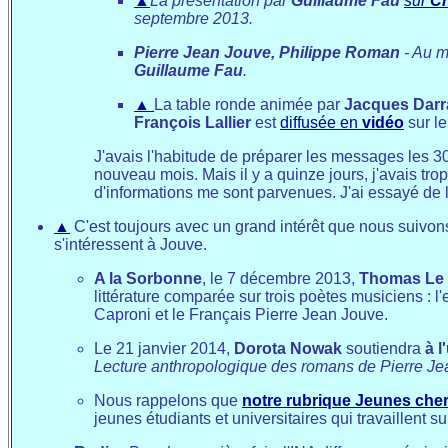
▲
La
présentation
par
Guillaume Fau
sur
Ch
septembre 2013.
Pierre Jean Jouve, Philippe Roman
- Au mi
Guillaume Fau
.
▲
La table ronde animée par
Jacques Darr
François Lallier
est
diffusée en
vidéo
sur le
J'avais l'habitude de préparer les messages les 30 
nouveau mois. Mais il y a quinze jours, j'avais tr
d'informations me sont parvenues. J'ai essayé de l
▲
C'est toujours avec un grand intérêt que nous suivo
s'intéressent à Jouve.
A la Sorbonne
, le 7 décembre 2013,
Thomas Le 
littérature comparée sur trois poètes musiciens : l
Caproni et le Français Pierre Jean Jouve.
Le 21 janvier 2014,
Dorota Nowak
soutiendra
à l
Lecture anthropologique des romans de Pierre J
Nous rappelons que
notre rubrique Jeunes che
jeunes étudiants et universitaires qui travaillent s