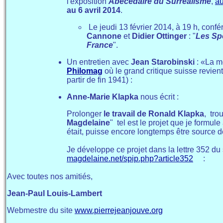
l'exposition
Abécédaire du Surréalisme
,
a
au 6 avril 2014
.
Le jeudi 13 février 2014, à 19 h, conf
Cannone
et
Didier Ottinger
: "
Les Spé
France
".
Un entretien avec
Jean Starobinski
: «La m
Philomag
où le grand critique suisse revien
partir de fin 1941) :
Anne-Marie Klapka
nous écrit :
Prolonger
le travail de Ronald Klapka
, tro
Magdelaine
" tel est le projet que je formul
était, puisse encore longtemps être source d
Je développe ce projet dans la lettre 352 du
magdelaine.net/spip.php?article352
:
Avec toutes nos amitiés,
Jean-Paul Louis-Lambert
Webmestre du site
www.pierrejeanjouve.org