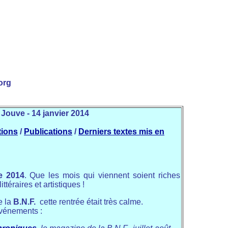
org
 Jouve - 14 janvier 2014
tions
/
Publications
/
Derniers textes mis en
e 2014
. Que les mois qui viennent soient riches
téraires et artistiques !
 la
B.N.F.
cette rentrée était très calme.
vénements :