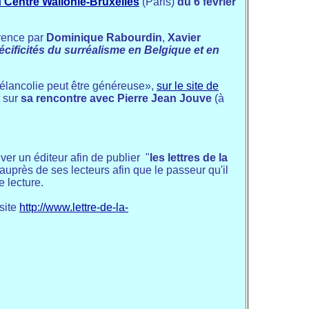
u
Centre Wallonie-Bruxelles
(Paris)
du 6 février
érence par
Dominique Rabourdin
,
Xavier
cificités du surréalisme en Belgique et en
élancolie peut être généreuse»,
sur le site de
t sur
sa rencontre avec Pierre Jean Jouve
(à
uver un éditeur afin de publier "
les lettres de la
e auprès de ses lecteurs afin que le passeur qu'il
e lecture.
 site
http://www.lettre-de-la-