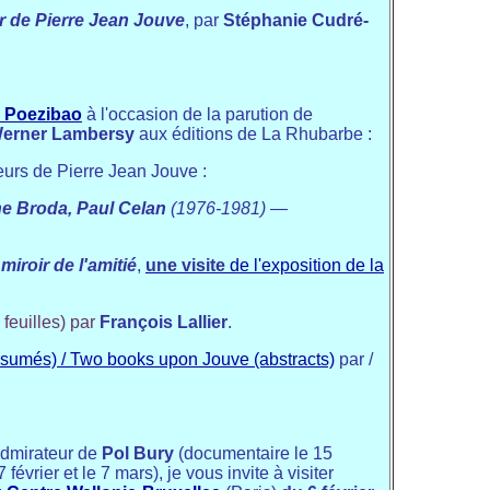
ur de Pierre Jean Jouve
, par
Stéphanie Cudré-
e
Poezibao
à l'occasion de la parution de
erner Lambersy
aux éditions de La Rhubarbe :
eurs de Pierre Jean Jouve :
ine Broda, Paul Celan
(1976-1981)
—
iroir de l'amitié
,
une visite
de l'exposition de la
feuilles) par
François Lallier
.
ésumés) / Two books upon Jouve (abstracts)
par /
admirateur de
Pol Bury
(documentaire le 15
7 février et le 7 mars), je vous invite à visiter