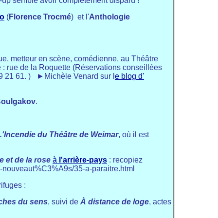
op-up semble avoir complètement disparu !
ao
(
Florence Trocmé
) et l'
Anthologie
ique, metteur en scène, comédienne, au Théâtre
e : rue de la Roquette (
Réservations conseillées
9 21 61. ) ►Michèle Venard sur l
e blog d'
Boulgakov
.
L'Incendie du Théâtre de Weimar
, où il est
e et de la rose
à
l'arrière-pays
: recopiez
iches-nouveaut%C3%A9s/35-a-paraitre.html
ifuges :
oches du sens
, suivi de
À distance de loge
, actes