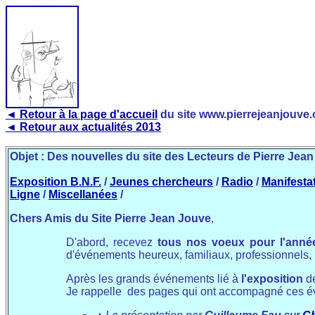
◄ Retour à la page d'accueil
du site www.pierrejeanjouve.
◄ Retour aux actualités 2013
Objet : Des nouvelles du site des Lecteurs de Pierre Jean
Exposition B.N.F.
/
Jeunes chercheurs
/
Radio
/
Manifesta
Ligne
/
Miscellanées
/
Chers Amis du Site Pierre Jean Jouve
,
D'abord, recevez
tous nos voeux pour l'anné
d'événements heureux, familiaux, professionnels, lit
Après les grands événements lié à
l'exposition
de
Je rappelle des pages qui ont accompagné ces é