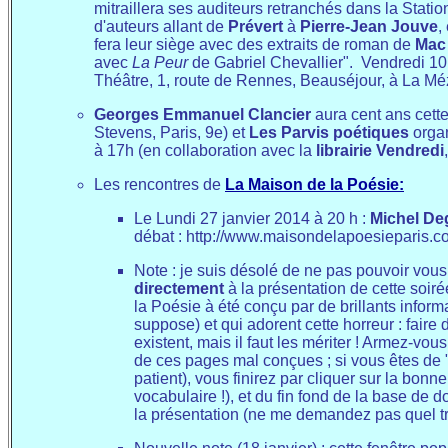
mitraillera ses auditeurs retranchés dans la Sta
d'auteurs allant de
Prévert
à
Pierre-Jean Jouve
,
fera leur siège avec des extraits de roman de
Mac
avec
La Peur
de Gabriel Chevallier". Vendredi 10 
Théâtre, 1, route de Rennes, Beauséjour, à La Mé
Georges Emmanuel Clancier
aura cent ans cett
Stevens, Paris, 9e) et
Les Parvis poétiques
organ
à 17h (en collaboration avec la
librairie Vendredi
Les rencontres de
La Maison de la Poésie:
Le Lundi 27 janvier 2014 à 20 h :
Michel De
débat : http://www.maisondelapoesieparis.
Note : je suis désolé de ne pas pouvoir vou
directement
à la présentation de cette soir
la Poésie à été conçu par de brillants inform
suppose) et qui adorent cette horreur : fair
existent, mais il faut les mériter ! Armez-vou
de ces pages mal conçues ; si vous êtes de "n
patient), vous finirez par cliquer sur la bo
vocabulaire !), et du fin fond de la base de 
la présentation (ne me demandez pas quel trajet