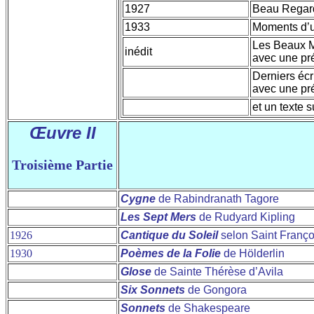
1927
Beau Regar
1933
Moments d’
Les Beaux 
inédit
avec une pr
Derniers écri
avec une pr
et un texte 
Œuvre II
Troisième Partie
Cygne
de Rabindranath Tagore
Les Sept Mers
de Rudyard Kipling
1926
Cantique du Soleil
selon Saint Franço
1930
Poèmes de la Folie
de Hölderlin
Glose
de Sainte Thérèse d’Avila
Six Sonnets
de Gongora
Sonnets
de Shakespeare