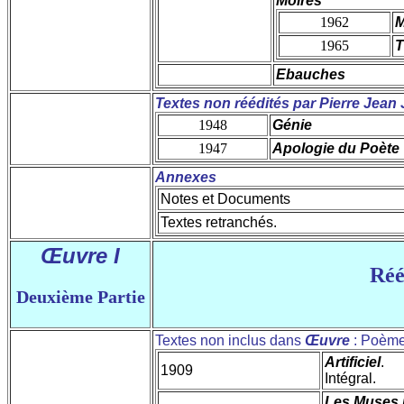
Moires
1962
M
1965
T
Ebauches
Textes non réédités par Pierre Jean
1948
Génie
1947
Apologie du Poète
Annexes
Notes et Documents
Textes retranchés.
Œuvre I
Réé
Deuxième Partie
Textes non inclus dans
Œuvre
: Poème
Artificiel
.
1909
Intégral.
Les Muses r