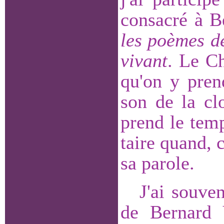
consacré à Be
les poèmes d
vivant
. Le Ch
qu'on y pren
son de la cl
prend le temp
taire quand,
sa parole.
J'ai souve
de Bernard V