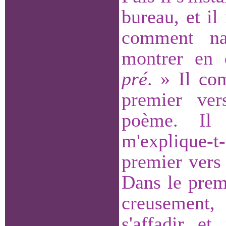
bureau, et il
comment na
montrer en
pré
. » Il co
premier ver
poème. Il 
m'explique-
premier vers 
Dans le premi
creusement,
s'affadir et