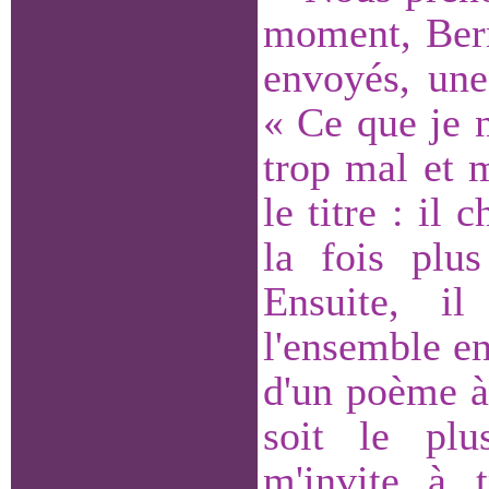
moment, Berna
envoyés, une
« Ce que je n
trop mal et 
le titre : il 
la fois plu
Ensuite, il
l'ensemble e
d'un poème à
soit le plu
m'invite à t