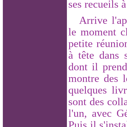
ses recueils 
Arrive l'a
le moment cl
petite réuni
à tête dans 
dont il pren
montre des l
quelques liv
sont des coll
l'un, avec G
Puis il s'inst