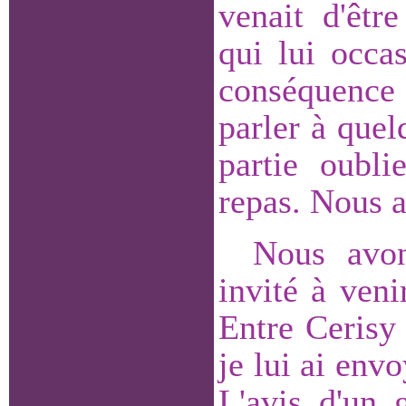
venait d'êtr
qui lui occa
conséquence 
parler à quelq
partie oubli
repas. Nous a
Nous avon
invité à ven
Entre Cerisy 
je lui ai en
L'avis d'un 