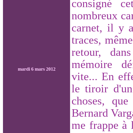
consigné c
nombreux carn
carnet, il y 
traces, même p
retour, dan
mémoire déf
mardi 6 mars 2012
vite... En eff
le tiroir d'un
choses, que
Bernard Varga
me frappe à l