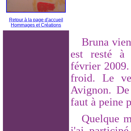
Retour à la page d'accueil
Hommages et Créations
Bruna vien
est resté 
février 2009.
froid. Le ve
Avignon. De 
faut à peine 
Quelque mo
j'ai particip