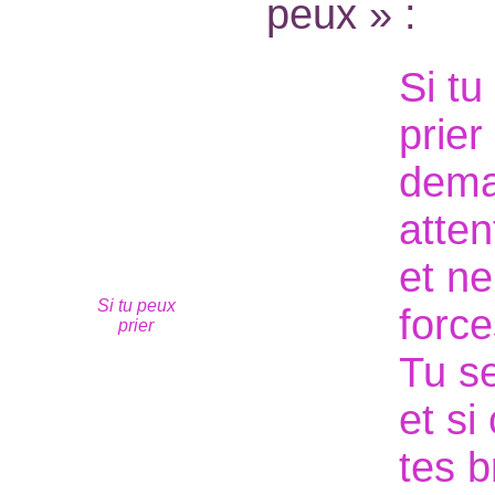
peux » :
Si tu
prier
dema
atten
et n
Si tu peux
force
prier
Tu s
et si 
tes b