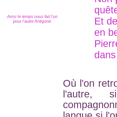
quêt
Ainsi le temps nous fait l'un
Et d
pour l'autre Antigone
en b
Pierr
dans
Où l'on ret
l'autre,
compagnonn
langue si l'