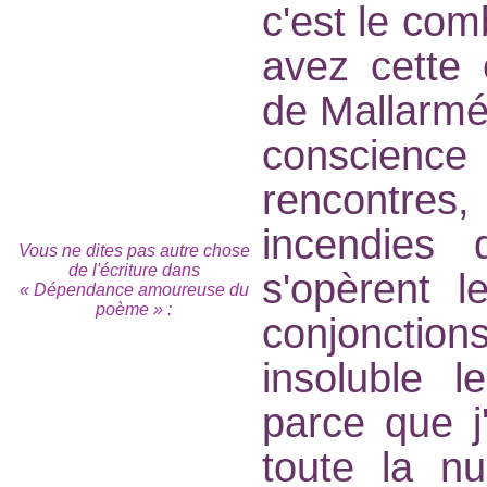
c'est le com
avez cette 
de Mallarmé 
conscience
rencontres,
incendies
Vous ne dites pas autre chose
de l'écriture dans
s'opèrent l
« Dépendance amoureuse du
poème » :
conjonction
insoluble 
parce que j'
toute la nu