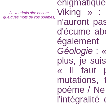
énigmatique
Viking » 
Je voudrais dire encore
quelques mots de vos poèmes,
n'auront pa
d'écume abol
également 
Géologie
: «
plus, je sui
« Il faut
mutations, 
poème / Ne 
l'intégralit