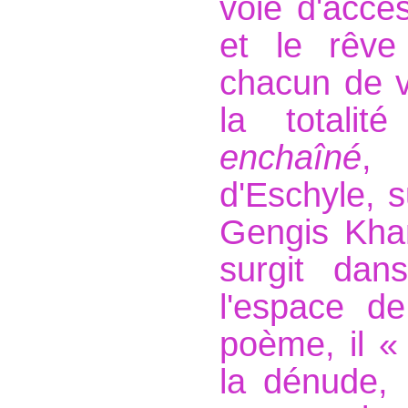
voie d'accès
et le rêve
chacun de v
la totali
enchaîné
, 
d'Eschyle, 
Gengis Khan
surgit dan
l'espace de
poème, il «
la dénude, 