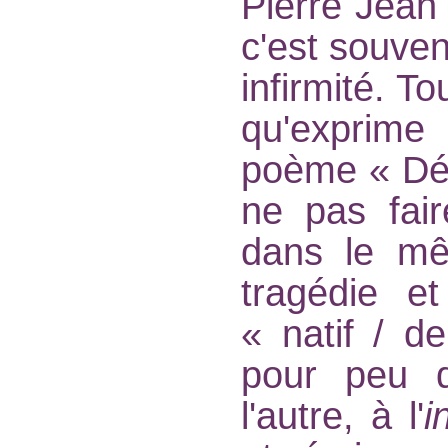
Pierre Jean 
c'est souven
infirmité. To
qu'exprime
poème « Décl
ne pas fai
dans le mê
tragédie e
« natif / d
pour peu q
l'autre, à l'
i