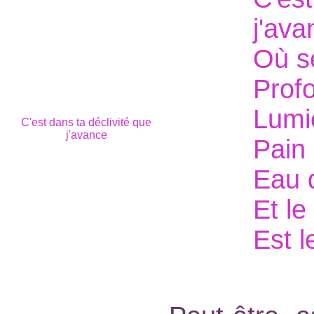
j'ava
Où s
Prof
Lumiè
C'est dans ta déclivité que
j'avance
Pain 
Eau q
Et l
Est l