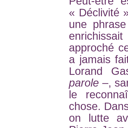
Peut-être e
« Déclivité 
une phrase 
enrichissai
approché ce 
a jamais fai
Lorand Ga
parole
–, san
le reconnaî
chose. Dans 
on lutte a