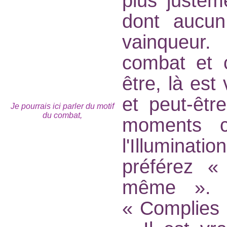
plus juste
dont aucun
vainqueur.
combat et 
être, là est
et peut-êtr
Je pourrais ici parler du motif
du combat,
moments c
l'Illuminati
préférez «
même ». 
« Complies