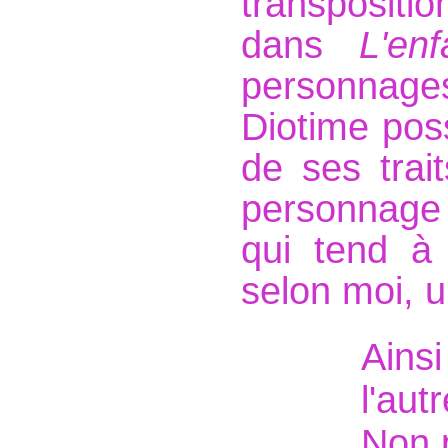
transposit
dans
L'en
personnag
Diotime pos
de ses trai
personnage
qui tend à 
selon moi, u
Ainsi
l'aut
Non p