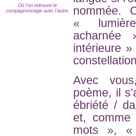
Où l'on retrouve le
nommée. O
compagnonnage avec l'autre,
« lumièr
acharnée 
intérieure »
constellatio
Avec vous
poème, il s’
ébriété / d
et, comme v
mots », «