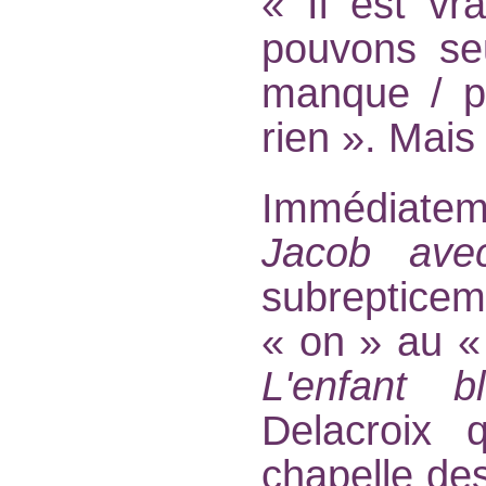
« Il est vr
pouvons seu
manque / p
rien ». Mais 
Immédiateme
Jacob ave
subrepticeme
« on » au « 
L'enfant b
Delacroix 
chapelle des