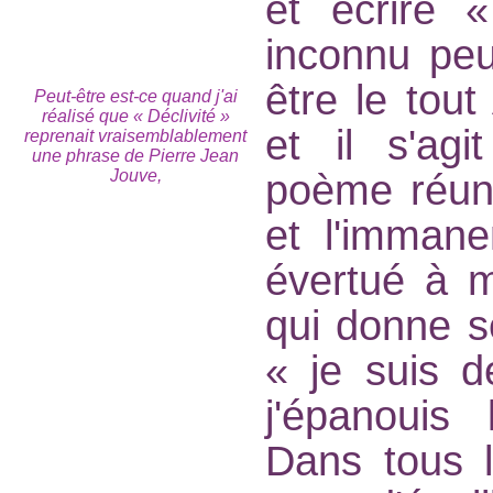
et écrire 
inconnu peut
être le tout
Peut-être est-ce quand j'ai
réalisé que « Déclivité »
et il s'agi
reprenait vraisemblablement
une phrase de Pierre Jean
Jouve,
poème réuni
et l'immane
évertué à m
qui donne 
« je suis d
j'épanouis 
Dans tous l