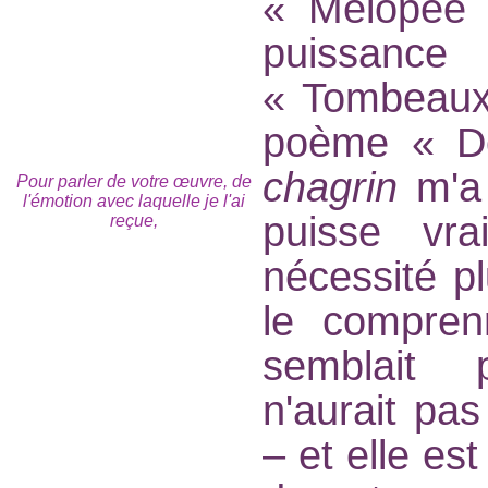
« Mélopée 
puissance
« Tombeaux
poème « Dé
chagrin
m'a 
Pour parler de votre œuvre, de
l'émotion avec laquelle je l'ai
puisse vr
reçue,
nécessité pl
le compren
semblait 
n'aurait pas
– et elle es