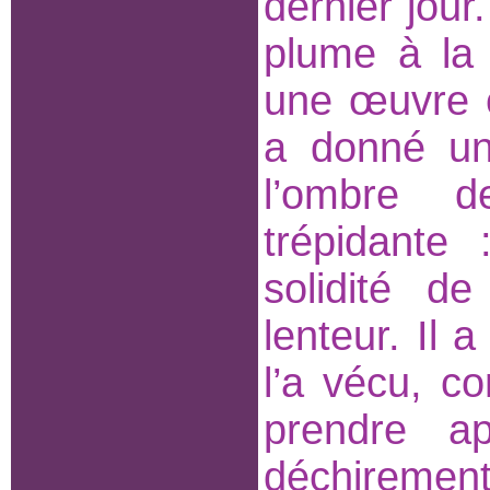
dernier jour. 
plume à la m
une œuvre ca
a donné un
l’ombre d
trépidante
solidité d
lenteur. Il a
l’a vécu, c
prendre a
déchirements