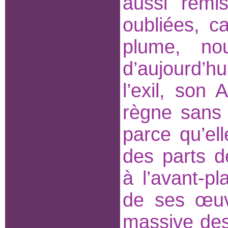
aussi remi
oubliées, c
plume, no
d’aujourd’
l’exil, son 
règne sans 
parce qu’el
des parts d
à l’avant-p
de ses œuv
massive des