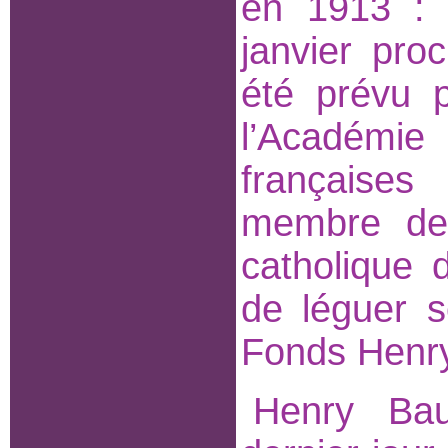
en 1913 : 
janvier pro
été prévu p
l’Académie 
française
membre dep
catholique 
de léguer s
Fonds Henr
Henry Bau