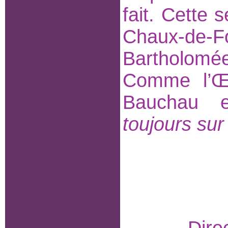
fait. Cette
Chaux-de-
Bartholomée
Comme l’Œ
Bauchau 
toujours sur