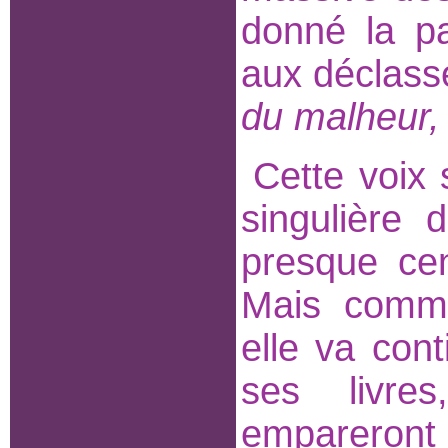
donné la pa
aux déclassé
du malheur, 
Cette voix 
singulière
presque cen
Mais comme
elle va cont
ses livre
empareront p