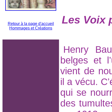
Les Voix 
Retour à la page d'accueil
Hommages et Créations
Henry Bau
belges et l
vient de no
il a vécu. C
qui se nourr
des tumult