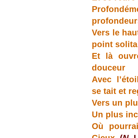
Profondé
profondeur
Vers le haut
point solita
Et là ouvr
douceur
Avec l’éto
se tait et r
Vers un plu
Un plus in
Où pourrai