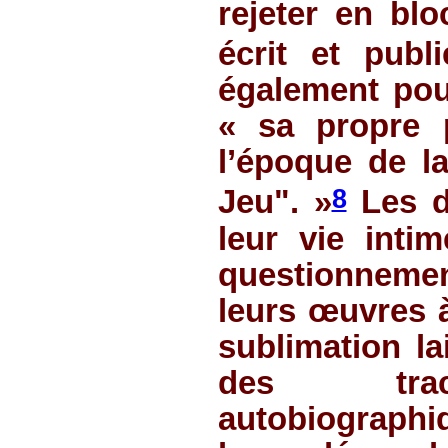
rejeter en blo
écrit et publ
également pour
« sa propre 
l’époque de l
8
Jeu". »
Les de
leur vie intim
questionnemen
leurs œuvres à
sublimation la
des trace
autobiographi