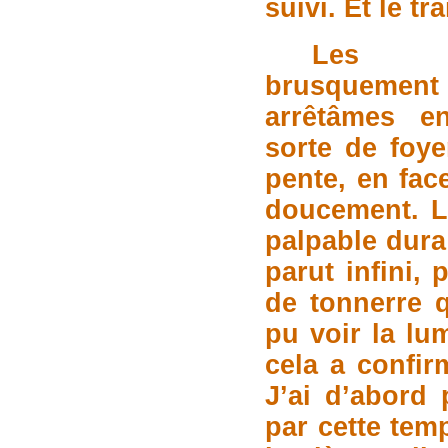
suivi. Et le tra
Les lu
brusquement 
arrêtâmes 
sorte de foy
pente, en fac
doucement. L
palpable dura
parut infini, 
de tonnerre qu
pu voir la lu
cela a confir
J’ai d’abord 
par cette temp