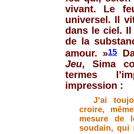
vivant. Le fe
universel. Il v
dans le ciel. 
de la substan
15
amour. »
D
Jeu
, Sima co
termes l’i
impression :
J’ai touj
croire, même
mesure de l
soudain, qui 