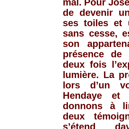
mal. Pour Jose
de devenir un
ses toiles et
sans cesse, es
son apparte
présence de l
deux fois l’ex
lumière. La pr
lors d’un v
Hendaye et S
donnons à li
deux témoig
s’étend da