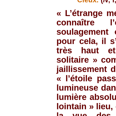
Cieux.
(
N
, 
« L’étrange m
connaître l
soulagement o
pour cela, il 
très haut et
solitaire » co
jaillissement d
« l’étoile pas
lumineuse dans
lumière absolu
lointain » lie
la vue des 