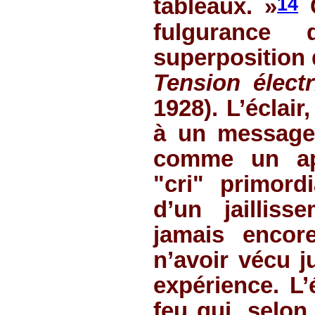
14
tableaux. »
C
fulgurance
superposition 
Tension élect
1928). L’éclair
à un message
comme un app
"cri" primor
d’un jailliss
jamais encor
n’avoir vécu j
expérience. L’
feu qui, selon 