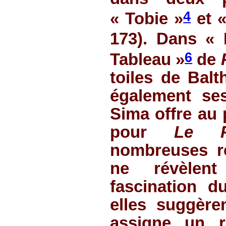
4
« Tobie »
et «
173). Dans « 
6
Tableau »
de
toiles de Balt
également se
Sima offre au 
pour
Le P
nombreuses ré
ne révèlen
fascination d
elles suggère
assigne un r