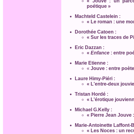
« Jouve : un parco
poétique »
Machteld Castelein :
« Le roman : une mor
Dorothée Catoen :
« Sur les traces de P
Eric Dazzan :
«
Enfance
: entre po
Marie Etienne :
«
Jouve : entre poète
Laure Himy-Piéri :
« L'entre-deux jouvi
Tristan Hordé :
« L'érotique jouvienn
Michael G.Kelly :
« Pierre Jean Jouve : 
Marie-Antoinette Laffont-B
« Les Noces : un recu