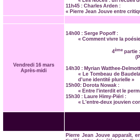
« Les Noces : un recueil de
11h45 : Charles Arden :
« Pierre Jean Jouve entre critiq
14h00 : Serge Popoff :
« Comment vivre la poésie
ème
4
partie 
(P
Vendredi 16 mars
14h30 : Myrian Watthee-Delmott
Après-midi
« Le Tombeau de Baudelaire
d'une identité plurielle »
15h00: Dorota Nowak :
« Entre l'interdit et le p
15h30 : Laure Himy-Piéri :
« L'entre-deux jouvien com
Pierre Jean Jouve apparaît, e