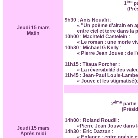
ère
1
pa
(Pré
9h30 : Anis Nouaïri :
« "Un poème d'airain en a
Jeudi 15 mars
entre ciel et terre dans la
Matin
10h00 : Machteld Castelein :
« Le roman : une morte vi
10h30 : Michael.G.Kelly :
« Pierre Jean Jouve : de l'
11h15 : Titaua Porcher :
« La réversibilité des va
11h45 : Jean-Paul Louis-Lamber
« Jouve et les stigmatisé(e
éme
2
partie 
(Prési
14h00 : Roland Roudil :
«Pierre Jean Jouve dans 
Jeudi 15 mars
14h30 : Eric Dazzan :
Après-midi
« Enfance : entre poésie e