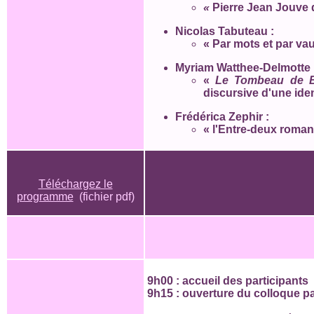
«
Pierre Jean Jouve
Nicolas Tabuteau :
« Par mots et par vau
Myriam Watthee-Delmotte 
«
Le Tombeau de B
discursive d'une ident
Frédérica Zephir :
«
l'Entre-deux roma
Téléchargez le
programme
(fichier pdf)
9h00 : accueil des participants
9h15 : ouverture du colloque p