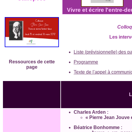
Vivre et écrire l'entre-d
Colloq
L
es inter
Liste (prévisionnelle) des pa
Ressources de cette
Programme
page
Texte de l'appel à communi
L
Charles Arden :
« Pierre Jean Jouve e
Béatrice Bonhomme :