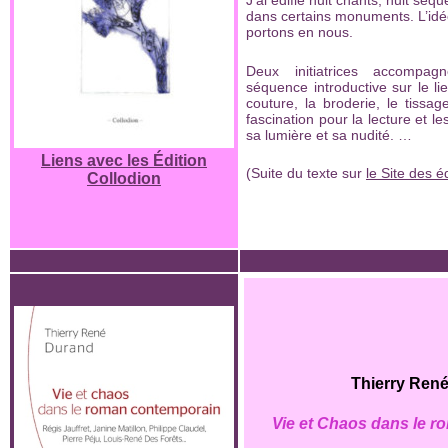
J’ai édifié huit chants, huit séq
dans certains monuments. L’idée
portons en nous.
Deux initiatrices accompa
séquence introductive sur le l
couture, la broderie, le tiss
fascination pour la lecture et l
sa lumière et sa nudité. …
Liens avec les Édition
(Suite du texte sur
le Site des é
Collodion
Thierry Ren
Vie et Chaos dans le 