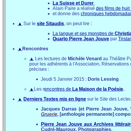
La Suisse et Durer
Alain Paire a réalisé
des films de huit
et donne des
chroniques hebdomadai
▲
Sur le
site Sitaudis
, on peut lire :
La langue et ses monstres de
Christi
Quarto Pierre Jean Jouve
par
Trist
▲
Rencontres
▲
Les lectures de
Michèle Venard
au Théâtre Pan
pour les adhérents à l'Association, Réservatio
précises :
Jeudi 5 Janvier 2015 :
Doris Lessing
▲
Les r
encontres de
La Maison de la Poésie
.
▲
Derniers Textes mis en ligne
sur le Site des Lecte
Jacques Darras (et Pierre Jean Jouve, W
Gruerie
, [anthologie permanente] composé
Pierre Jean Jouve aux Archives littérai
Cudré-Mauroux, Photographies.