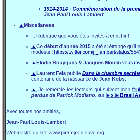
1914-2014 : Commémoration de la prem
Jean-Paul Louis-Lambert
▲
Miscellanees
... Rubrique que vous êtes invités à enrichir !
▲
Ce
début d'année 2015
a été si étrange qu'il 
modeste :
https://twitter.com/jl_lambert/status
▲
Elodie Bouygues & Jacques Moulin
vous inv
▲
Laurent Fels
publie
Dans la chambre secrète
centenaire de la naissance de
Jean Kobs
.
▲
Je remercie les lecteurs qui suivent mon
feu
perdus de Patrick Modiano
, sur
le site
Brasil A
Avec toutes nos amitiés,
Jean-Paul Louis-Lambert
Webmestre du site
www.pierrejeanjouve.org