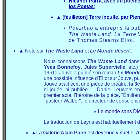
Nicanor Parra
, avec un poème
los Poetas
).
▲
[feuilleton] Terre inculte, par Pier
Poezibao
a entrepris la pub
The Waste Land
,
La Terre 
de Thomas Stearns Eliot.
▲
Note sur
The Waste Land
et
Le Monde désert
:
Nous connaissons
The Waste Land
dans 
Yves Bonnefoy
,
Jules Supervielle
, etc.
1961). Jouve a publié son roman
Le Monde
une possible influence d'Eliot sur Jouve, 
Jouve avait écrit une pièce de théâtre,
la 3
ni jouée, ni publiée — Daniel Leuwers e
premier acte,
l'héroïne de la pièce
, "Émilie
"pasteur Walber", le directeur de conscience d
«
Le monde sans Die
La traduction de Leyris est habituellement 
▲
La
Galerie Alain Paire
est
devenue virtuelle
.
A