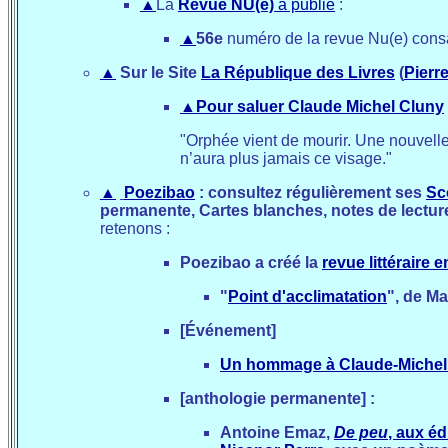
▲
La
Revue NU(e)
a publié
:
▲
56e
numéro de la revue Nu(e) cons
▲
Sur le Site
La République des Livres
(
Pierr
▲
Pour saluer Claude Michel Cluny
"Orphée vient de mourir. Une nouvelle 
n’aura plus jamais ce visage."
▲
Poezibao
: consultez régulièrement ses
Sc
permanente, Cartes blanches, notes de lectur
retenons :
Poezibao a créé la
revue littéraire e
"
Point d'acclimatation
", de M
[Événement]
Un hommage à Claude-Michel
[anthologie permanente] :
Antoine Emaz,
De peu
, aux é