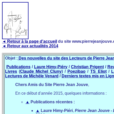
◄ Retour à la page d'accueil
du site www.pierrejeanjouve.
◄ Retour aux actualités 2014
Objet :
Des nouvelles du site des Lecteurs de Pierre Jean
Publications
/
Laure Himy-Piéry
/
Christian Prigent
/
Re
Livres
(
Claude Michel Cluny
) /
Poezibao
/
TS_Eliot
/
L
Lectures de Michèle Venard
/
Derniers textes mis en Lig
Chers Amis du Site Pierre Jean Jouve
,
En ce début d'année 2015, quelques informations :
▲
Publications récentes :
▲
Laure Himy-Piéri
,
Pierre Jean Jouve - 