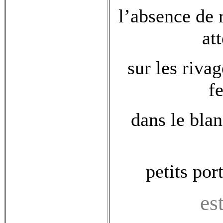
l’absence de 
at
sur les riva
f
dans le blan
petits por
es