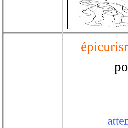
épicuri
po
atte