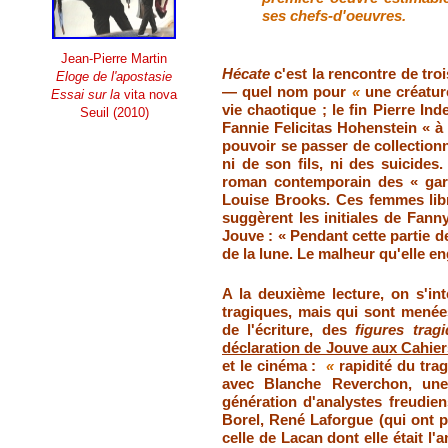
ses chefs-d'oeuvres.
Jean-Pierre Martin
Hécate
c'est la rencontre de tr
Eloge de l'apostasie
— quel nom pour
«
une créatur
Essai sur la
vita nova
vie chaotique ; le fin Pierre Ind
Seuil (2010)
Fannie Felicitas Hohenstein « à 
pouvoir se passer de collection
ni de son fils, ni des suicides
roman contemporain des « gar
Louise Brooks. Ces femmes lib
suggèrent les initiales de Fanny 
Jouve :
«
Pendant cette partie de
de la lune. Le malheur qu'elle en
A la deuxième lecture, on s'in
tragiques, mais qui sont menées
de l'écriture, des
figures trag
déclaration de Jouve aux Cahie
et le cinéma :
«
rapidité du tra
avec
Blanche Reverchon,
une
génération d'analystes freudi
Borel, René Laforgue (qui ont ps
celle de Lacan dont elle était l