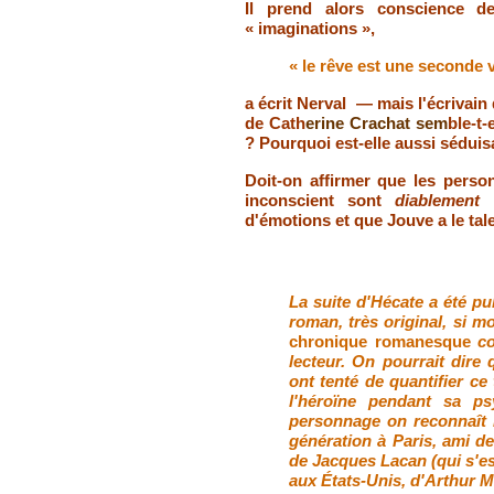
Il prend alors conscience d
« imaginations »,
« le rêve est une seconde v
a écrit Nerval — mais l'écrivain 
de Cath
erine Crachat sem
ble-t-
? Pourquoi est-elle aussi séduis
Doit-on affirmer que les perso
inconscient sont
diablement
d'émotions et que Jouve a le ta
La suite d'Hécate a été pub
roman, très original, si
chronique romanesque
c
lecteur. On pourrait dire
ont tenté de quantifier ce 
l'héroïne pendant sa p
personnage on reconnaît 
génération à Paris, ami d
de Jacques Lacan (qui s'est 
aux États-Unis, d'Arthur Mi