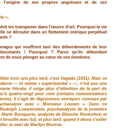
e l'origine de ses propres angoisses et de ses
ie »,
doit les transposer dans l'œuvre d'art. Pourquoi la vie
elle se dérouler dans un flottement onirique perpétuel
ante ?
nnages qui souffrent tant des débordements de leur
 fascinants
! Pourquoi ? Parce qu'ils débordent
lent de nous plonger au cœur de ces émotions.
liée trois ans plus tard, c'est
Vagadu
(1931). Mais ce
 moderne — et même
« expérimental » —
, n'est pas une
omme
Hécate
, il exige plus d'attention de la part du
 qu'à quatre-vingt pour cent (certains commentateurs
texte), il s'agit de
digressions oniriques
connues par
sychanalyse avec « Monsieur Leuven ». Dans ce
Rudolph Loewenstein, psychanalyste de la première
e Marie Bonaparte, analyste de Blanche Reverchon et
brouillé avec lui), et plus tard, quand il devra s'exiler
ller, le mari de Marilyn Monroe.