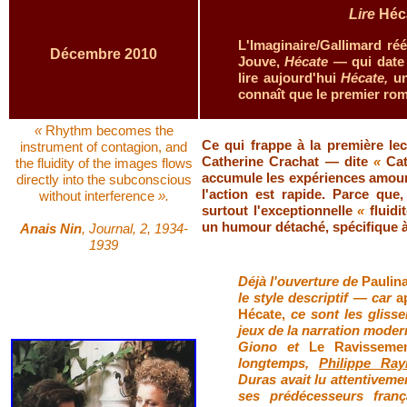
Lire
Héc
L'Imaginaire/Gallimard r
Décembre 2010
Jouve,
Hécate
— qui date
lire aujourd'hui
Hécate,
u
connaît que le premier ro
«
Rhythm becomes the
Ce qui frappe à la première lec
instrument of contagion, and
Catherine Crachat — dite
«
Ca
the fluidity of the images flows
accumule les expériences amour
directly into the subconscious
l'action est rapide. Parce que
without interference
».
surtout l'exceptionnelle
«
fluid
un humour
détaché,
spécifique 
Anais Nin
, Journal, 2, 1934-
1939
Déjà l'ouverture de
Paulin
le style descriptif — car
a
Hécate,
ce sont les glisse
jeux de la narration mode
Giono et
Le Ravissemen
longtemps,
Philippe Ra
Duras avait lu attentivem
ses prédécesseurs franç