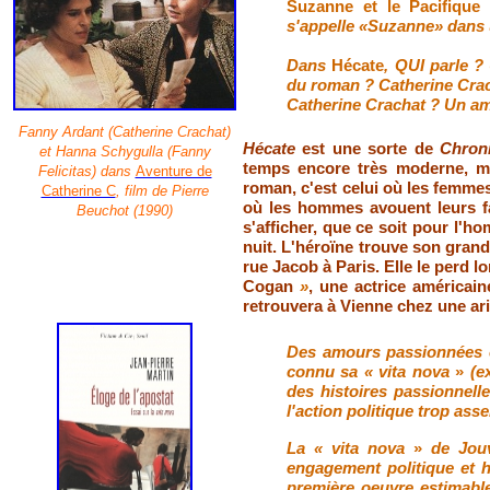
Suzanne et le Pacifique
q
s'appelle
«
Suzanne
»
dans 
Dans
Hécate
, QUI parle 
du roman ? Catherine Crac
Catherine Crachat ? Un am
Fanny Ardant (Catherine Crachat)
Hécate
est une sorte de
Chron
et Hanna Schygulla (Fanny
temps encore très moderne, mê
Felicitas) dans
Aventure de
roman, c'est celui où les femmes 
Catherine C
, film de Pierre
où les hommes avouent leurs f
Beuchot (1990)
s'afficher, que ce soit pour l'h
nuit. L'héroïne trouve son grand 
rue Jacob à Paris. Elle le perd l
Cogan
»
, une actrice américai
retrouvera à Vienne chez une ari
Des amours passionnées c
connu sa
«
vita nova
»
(ex
des histoires passionnell
l'action politique trop asse
La
«
vita nova
»
de Jouve
engagement politique et h
première oeuvre estimable