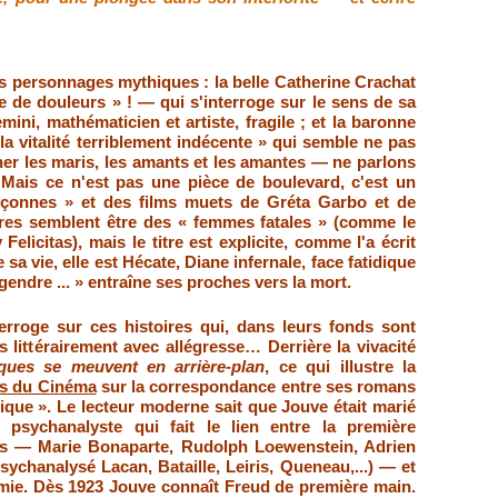
ois personnages mythiques : la belle Catherine Crachat
e de douleurs
»
! — qui s'interroge sur le sens de sa
emini, mathématicien et artiste, fragile ; et la baronne
la vitalité terriblement indécente » qui semble ne pas
ner les maris, les amants et les amantes — ne parlons
. Mais ce n'est pas une pièce de boulevard, c'est un
çonnes » et des films muets de Gréta Garbo et de
res semblent être des « femmes fatales » (comme le
Felicitas), mais le titre est explicite, comme l'a écrit
 sa vie, elle est Hécate, Diane infernale, face fatidique
gendre ...
»
entraîne ses proches vers la mort.
terroge sur ces histoires qui, dans leurs fonds sont
 littérairement avec allégresse… Derrière la vivacité
iques se meuvent en arrière-plan
, ce qui illustre la
rs du Cinéma
sur la correspondance entre ses romans
gique
»
.
Le lecteur moderne sait que Jouve était marié
 psychanalyste qui fait le lien entre la première
ens — Marie Bonaparte, Rudolph Loewenstein, Adrien
ychanalysé Lacan, Bataille, Leiris, Queneau,...) — et
'amie. Dès 1923 Jouve connaît Freud de première main.