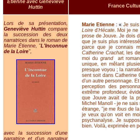
Etienne avec Geneviève
France Cultu
Huttin
Lors de sa présentation,
Marie Etienne
:
«
Je suis
Geneviève Huttin
compare
Loire
d'
Hécate
. Moi je ne
la succession des deux
prose de Jouve. Je dois di
narratrices dans le roman de
que je suis plus intéress
Marie Étienne, "
L'Inconnue
parce que je connais m
de la Loire
",
Catherine Crachat
, les d
moi du
grand
art romanes
unique, en mêlant plusieu
presque voyou ; la narratio
sent soit dans Catherine C
d'un autre personnage. Et su
perception des personna
extrême profondeur, évi
que Jouve avait de la p
Michel Manoll - je ne sais
étrange, "je me
fous
de la
je veux qu'on voit en moi
psychanalyse. Je suppos
bien. Voilà, exprimée en 
avec la succession d'une
narratrice et d'un narrateur