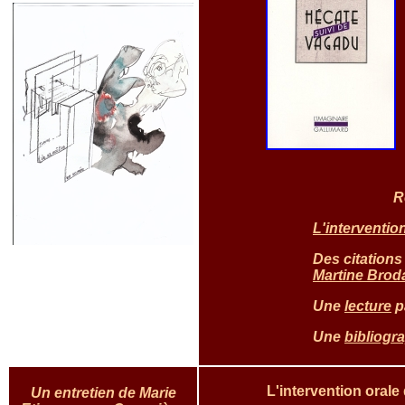
R
L'interventio
Des
citation
s
Martine Brod
Une
lecture
pa
Une
bibliogr
L'intervention orale
Un entretien de Marie