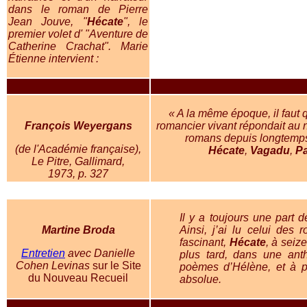
dans le roman de Pierre
Jean Jouve, "
Hécate
", le
premier volet d' "Aventure de
Catherine Crachat". Marie
Étienne intervient :
« A la même époque, il faut 
François Weyergans
romancier vivant répondait au n
romans depuis longtemps.
(de l'Académie française),
Hécate
,
Vagadu
,
Pa
Le Pitre, Gallimard,
1973, p. 327
Il y a toujours une part 
Martine Broda
Ainsi, j’ai lu celui de
fascinant,
Hécate
, à seiz
Entretien
avec Danielle
plus tard, dans une anth
Cohen Levinas
sur le Site
poèmes d’Hélène, et à pa
du Nouveau Recueil
absolue.