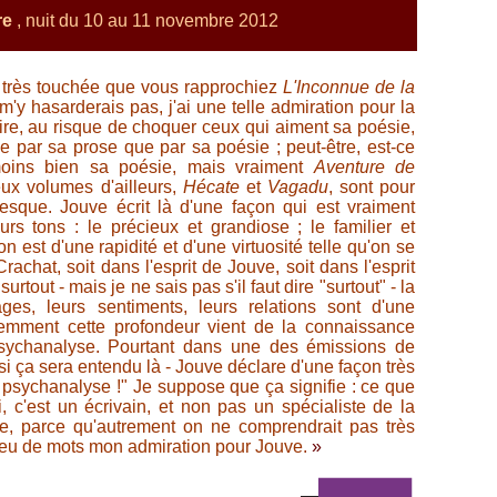
re
, nuit du 10 au 11 novembre 2012
 très touchée que vous rapprochiez
L'Inconnue de la
 m'y hasarderais pas, j'ai une telle admiration pour la
re,
au risque de choquer ceux qui aiment sa poésie,
ée par sa prose que par sa poésie ; peut-être, est-ce
oins bien sa poésie, mais vraiment
Aventure de
eux volumes d'ailleurs,
Hécate
et
Vagadu
, sont pour
que. Jouve écrit là d'une façon qui est vraiment
rs tons : le précieux et grandiose ; le familier et
n est d'une rapidité et d'une virtuosité telle qu'on se
rachat, soit dans l'esprit de Jouve, soit dans l'esprit
rtout - mais je ne sais pas s'il faut dire "surtout" - la
ges, leurs sentiments, leurs relations sont d'une
demment cette profondeur vient de la connaissance
sychanalyse. Pourtant dans une des émissions de
 si ça sera entendu là - Jouve déclare d'une façon très
 psychanalyse !" Je suppose que ça signifie : ce que
, c'est un écrivain, et non pas un spécialiste de la
e, parce qu'autrement on ne comprendrait pas très
peu de mots mon admiration pour Jouve.
»