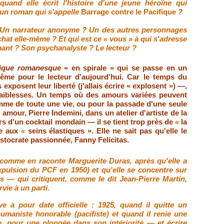
uand elle écrit l'histoire d'une jeune héroïne qui
un roman qui s'appelle
Barrage contre le Pacifique
?
? Un narrateur anonyme ? Un des autres personnages
hat elle-même ? Et qui est ce
«
vous
»
à qui s'adresse
ant ? Son psychanalyste ? Le lecteur ?
ique romanesque
« en spirale » qui se passe en un
me pour le lecteur d'aujourd'hui. Car le temps du
exposent leur liberté (j'allais écrire « explosent ») —,
aiblesses. Un temps où des amours variées peuvent
omme de toute une vie, ou pour la passade d'une seule
amour, Pierre Indemini, dans un atelier d'artiste de la
ors d'un cocktail mondain — il se tient trop près de
«
la
ne aux
«
seins élastiques
»
. Elle ne sait pas qu'elle le
stocrate passionnée, Fanny Felicitas.
omme en raconte Marguerite Duras, après qu'elle a
pulsion du PCF en 1950) et qu'elle se concentre sur
es — qui critiquent, comme le dit Jean-Pierre Martin,
rvie à un parti.
 a pour date officielle : 1925, quand il quitte un
umaniste honorable (pacifiste) et quand il renie une
, pour une plongée dans son intériorité — et écrire