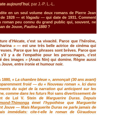
ate
aujourd'hui
, par J.-P. L.-L.
éédite en un seul volume deux romans de Pierre Jean
 de 1928 — et
Vagadu
— qui date de 1931. Comment
n roman peu connu du grand public qui, souvent, ne
man de Jouve,
Paulina 1880
?
ture d'
Hécate
, c'est sa vivacité. Parce que l'héroïne,
tharina
»
— est une très belle actrice de cinéma qui
euses. Parce que les phrases sont brèves. Parce que
, s'il y a de l'empathie pour les personnages, c'est
ité des images
»
(Anais Nin)
qui domine
. Règne aussi
à Jouve, entre ironie et humour noir.
a 1880
,
«
La chambre bleue
»
, annonçait (30 ans avant)
pparemment
froid — du
«
Nouveau roman
»
. Ici dans
ments du sujet de la narration qui anticipent sur les
rne, comme dans les futurs
Roi sans divertissement
de
t de Lol V. Stein
de Marguerire Duras. Depuis
ymond-Thimonga
émet l'hypothèse que Marguerite
ent Jouve — Mais Marguerite Duras ne parle jamais de
ais immédiats: cite-t-elle le roman de Giraudoux