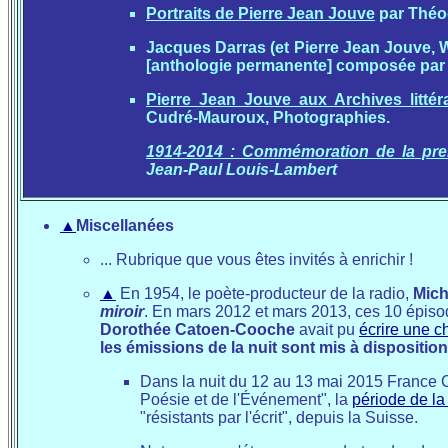
Portraits de Pierre Jean Jouve
par Théo
Jacques Darras (et Pierre Jean Jouve, W
[anthologie permanente] composée par J.
Pierre Jean Jouve aux Archives littér
Cudré-Mauroux, Photographies.
1914-2014 : Commémoration de la pr
Jean-Paul Louis-Lambert
▲
Miscellanées
... Rubrique que vous êtes invités à enrichir !
▲
En 1954, le poète-producteur de la radio,
Mich
miroir
. En mars 2012 et mars 2013, ces 10 épiso
Dorothée Catoen-Cooche
avait pu
écrire une c
les émissions de la nuit sont mis à disposition
Dans la nuit du 12 au 13 mai 2015 France C
Poésie et de l'Événement", la
période de l
"résistants par l'écrit", depuis la Suisse.