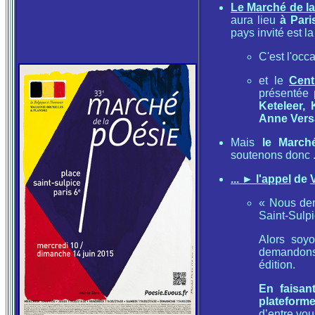
Le Marché de l
aura lieu
à Pari
pays invité est l
C'est l'occ
et le
Cent
présentée
Keteleer,
Anne Versa
Mais
le March
soutenons donc .
... ► l'appel
de
« Nous dem
Saint-Sulpi
Alors soyo
demandons,
édition.
En faisan
plateform
d’entre vo