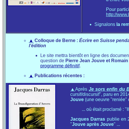
Pour partici
http://www
Signalons
la re
▲
Colloque de Berne :
Écrire en Suisse pendan
l’édition
Le site mettra bientôt en ligne des documen
question de
Pierre Jean Jouve et Romain
programme définitif
.
▲
Publications récentes :
▲
Après
Je sors enfin du B
cursif/discursif", paru en 201
Jouve
(une oeuvre "reniée" d
... où était proclamé : 
Jacques Darras
publie en
"
Jouve après Jouve
" ...