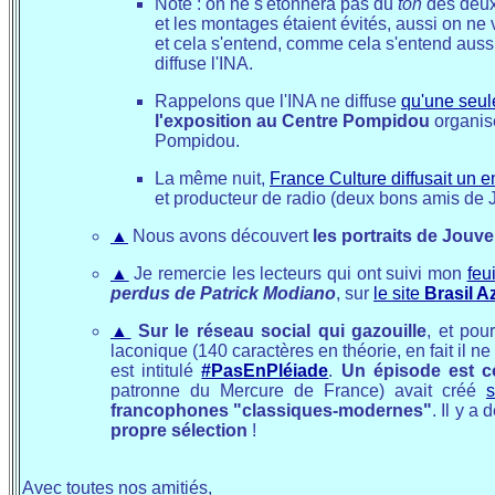
Note : on ne s'étonnera pas du
ton
des deux 
et les montages étaient évités, aussi on ne v
et cela s'entend, comme cela s'entend aus
diffuse l'INA.
Rappelons que l'INA ne diffuse
qu'une seul
l'exposition au Centre Pompidou
organisé
Pompidou.
La même nuit,
France Culture diffusait un e
et producteur de radio (deux bons amis de 
▲
Nous avons découvert
les portraits de Jouv
▲
Je remercie les lecteurs qui ont suivi mon
feu
perdus de Patrick Modiano
, sur
le site
Brasil A
▲
Sur le réseau social qui gazouille
, et pou
laconique (140 caractères en théorie, en fait il ne
est intitulé
#PasEnPléiade
.
Un épisode est c
patronne du Mercure de France) avait créé
s
francophones "classiques-modernes"
. Il y a
propre sélection
!
Avec toutes nos amitiés,