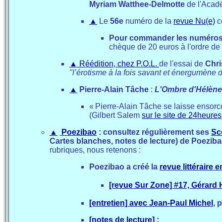
Myriam Watthee-Delmotte
de l'Acad
▲
Le
56e
numéro de la
revue Nu(e)
c
Pour commander les numéro
chèque de 20 euros à l'ordre de 
▲
Réédition, chez P.O.L.
de l'essai de
Chri
"l’érotisme à la fois savant et énergumène 
▲
Pierre-Alain Tâche
:
L'Ombre d'Hélène
«
Pierre-Alain Tâche se laisse ensorc
(
Gilbert Salem
sur le site de 24heures
▲
Poezibao
: consultez régulièrement ses
Sc
Cartes blanches, notes de lecture) de Poezib
rubriques, nous retenons :
Poezibao a créé la
revue littéraire e
[revue Sur Zone] #17, Gérard H
[entretien] avec Jean-Paul Michel
, 
[notes de lecture] :