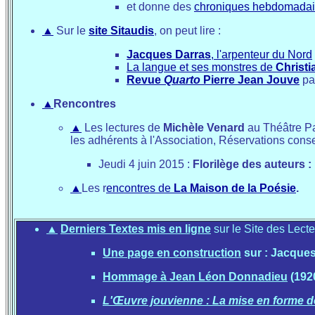
et donne des
chroniques hebdomadai
▲
Sur le
site Sitaudis
, on peut lire :
Jacques Darras
, l'arpenteur du Nord
La langue et ses monstres de
Christi
Revue
Quarto
Pierre Jean Jouve
pa
▲
Rencontres
▲
Les lectures de
Michèle Venard
au Théâtre Pan
les adhérents à l'Association, Réservations con
Jeudi 4 juin 2015 :
Florilège des auteurs :
▲
Les r
encontres de
La Maison de la Poésie
.
▲
Derniers Textes mis en ligne
sur le Site des Lect
Une page en construction
sur : Jacque
Hommage à Jean Léon Donnadieu
(1920
L'Œuvre jouvienne : La mise en forme de