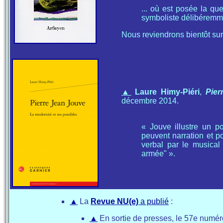
... où est posée la qu
symboliste délibéremm
Nous reviendrons bientôt sur
▲
Laure Himy-Piéri
,
Pierr
décembre 2014.
« Jouve illustre un po
peuvent narration et po
verbal par le musical
armée" ».
▲
La
Revue NU(e)
a publié
:
▲
En sortie de presses, le 57e numé