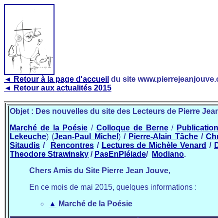
◄ Retour à la page d'accueil
du site www.pierrejeanjouve.
◄ Retour aux actualités 2015
Objet : Des nouvelles du site des Lecteurs de Pierre Jea
Marché de la Poésie
/
Colloque de Berne
/
Publicatio
Lekeuche
) (
Jean-Paul Michel
)
/
Pierre-Alain Tâche
/
Chr
Sitaudis
/
Rencontres
/
Lectures de Michèle Venard
/
Theodore Strawinsky
/
PasEnPléiade
/
Modiano
.
Chers Amis du Site Pierre Jean Jouve
,
En ce mois de mai 2015, quelques informations :
▲
Marché de la Poésie