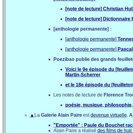
[note de lecture] Christian Hu
[note de lecture] Dictionnaire
[anthologie permanente] :
[anthologie permanente]
Tennes
[anthologie permanente]
Pascal
Poezibao publie des grands feuille
Voici le 9e épisode du [feuille
Martin-Scherrer
et le 18e épisode du
[feuilleton
Les notes de lecture de
Florence Tr
poésie, musique, philosophie
,
▲
La
Galerie Alain Paire
est
devenue virtuelle
.
A
"Emportée" : Paule du Bouchet ra
Alain Paire a réalisé
des films de huit