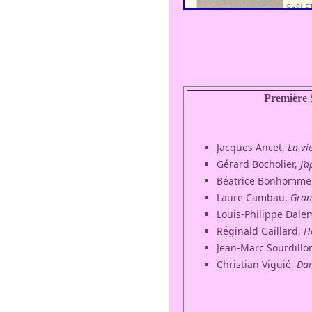
Première 
Jacques Ancet,
La vi
Gérard Bocholier,
J’
Béatrice Bonhomme
Laure Cambau,
Gran
Louis-Philippe Dale
Réginald Gaillard,
Ho
Jean-Marc Sourdillo
Christian Viguié,
Da