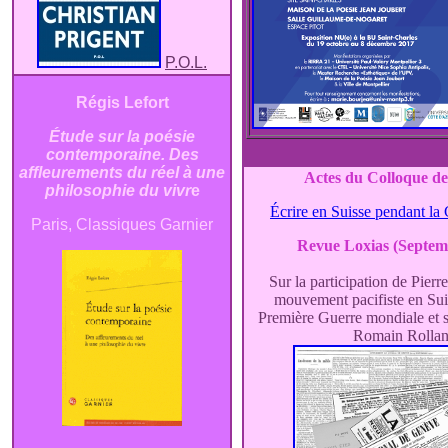
P.O.L.
Régis Lefort
Étude sur la poésie
contemporaine. Des
affleurements du réel à une
Actes du Colloque d
philosophie du vivr
e
Écrire en Suisse pendant la
Paris, Classiques Garnier
Revue Loxias (Septem
Sur la participation de Pierr
mouvement pacifiste en Sui
Première Guerre mondiale et s
Romain Rolla