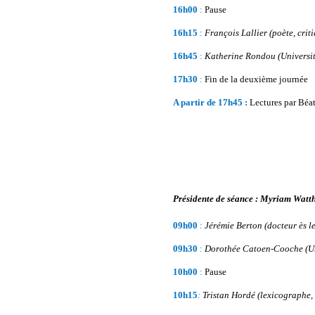
16h00
:
Pause
16h15
:
François Lallier (poète, crit
16h45
:
Katherine Rondou
(Universi
17h30
:
Fin de la deuxième journée
A partir de 17h45 :
Lectures par Bé
Présidente de séance : Myriam Watt
09h00
:
Jérémie Berton
(docteur ès le
09h30
:
Dorothée Catoen-Cooche
(U
10h00
:
Pause
10h15
:
Tristan Hordé (lexicographe, c