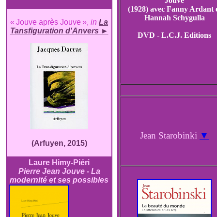
Jouve
(1928)
avec Fanny Ardant
Hannah Schygulla
« Jouve après Jouve »,
in
La
Tansfiguration d'Anvers ►
DVD - L.C.J. Editions
Jean Starobinki
▼
(Arfuyen, 2015)
Laure Himy-Piéri
Pierre Jean Jouve - La
modernité et ses possibles