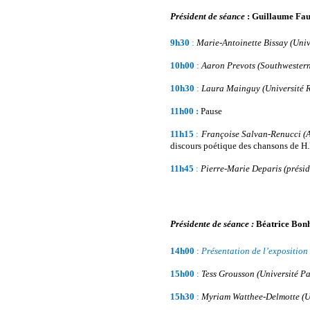
Président de séance
: Guillaume Fa
9h30
:
Marie-Antoinette Bissay (Univ
10h00
:
Aaron Prevots (Southwestern 
10h30
:
Laura Mainguy
(Université 
11h00 :
Pause
11h15
:
Françoise Salvan-Renucci
(
discours poétique des chansons de H.
11h45
:
Pierre-Marie Deparis (prési
Présidente de séance :
Béatrice Bo
14h00
:
Présentation de l’exposition
15h00
:
Tess Grousson (Université Pa
15h30
:
Myriam Watthee-Delmotte (U