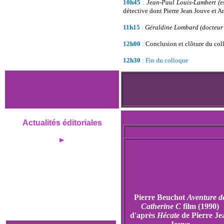
10h45
:
Jean-Paul Louis-Lambert
(e
détective dont Pierre Jean Jouve et A
11h15
:
Géraldine Lombard (docteur è
12h00
:
Conclusion et clôture du c
12h30
: Fin du colloque
Actualités éditoriales
►
Pierre Beuchot
Aventure d
Catherine C
film (1990)
d'après
Hécate
de Pierre Je