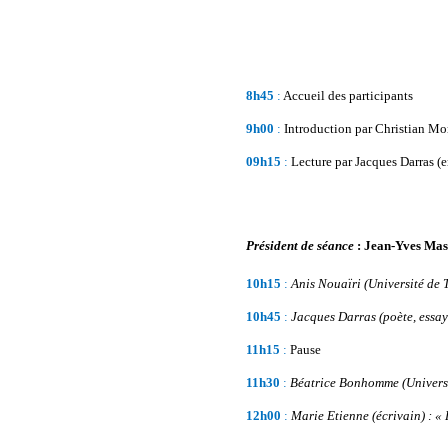
8h45
:
Accueil des participants
9h00
:
Introduction par Christian M
09h15
:
Lecture par Jacques Darras (e
Président de séance
: Jean-Yves Ma
10h15
:
Anis Nouaïri (Université de 
10h45
:
Jacques Darras (poète, essay
11h15
:
Pause
11h30
:
Béatrice Bonhomme (Universi
12h00
:
Marie Etienne (écrivain) : 